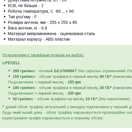
Допустима потужність, Вт - 20
КСВ, не більше - 2
Робоча температура, С -60 .. + 60
Тип роз'єму - F
Розміри антени, мм - 255 х 255 х 85
Вага антени, кг - 0,9
Матеріал випромінювача - оцинкована сталь
Матеріал корпусу - ABS пластик
Подключаем к тарифным планам на выбор:
LIFECELL
200 грн/мес
- полный
БЕЗЛИМИТ
без скрытых ограничений. П
150 грн/мес
- объем трафика в первый месяц
60 ГБ*
(накаплив
Подключение + первый месяц -
150 грн
100 грн/мес
- объем трафика в первый месяц
30 ГБ*
(накаплив
Подключение + первый месяц -
100 грн
50 грн/мес
- объем трафика на месяц
10 ГБ*
(без накопления)
*
даний обсяг трафіку актуальний у випадку підключення у перший де
будь-який інший день - обсяг трафіку нараховується пропорційно зали
користування трафік нараховується в повному обсязі.