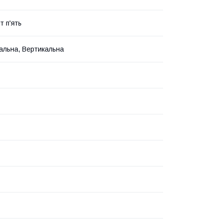
т п'ять
альна, Вертикальна