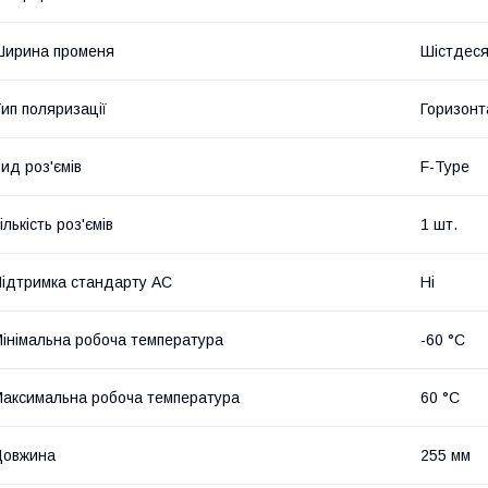
Ширина променя
Шістдеся
ип поляризації
Горизонт
ид роз'ємів
F-Type
ількість роз'ємів
1 шт.
ідтримка стандарту АС
Ні
інімальна робоча температура
-60 °С
аксимальна робоча температура
60 °С
Довжина
255 мм