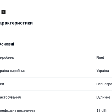
арактеристики
Основні
иробник
Rnet
раїна виробник
Україна
ип
Всенапр
астосування
Вуличне
оефіцієнт посилення
17 dBi