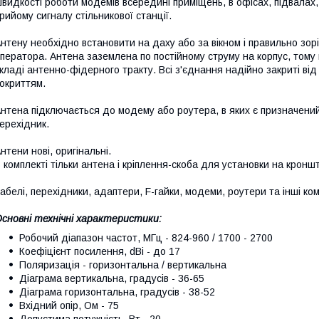
видкості роботи модемів всередині приміщень, в офісах, підвалах,
рийому сигналу стільникової станції.
нтену необхідно встановити на даху або за вікном і правильно зоріє
ператора. Антена заземлена по постійному струму на корпус, тому
кладі антенно-фідерного тракту. Всі з'єднання надійно закриті від
окриттям.
нтена підключається до модему або роутера, в яких є призначений 
ерехідник.
нтени нові, оригінальні.
 комплекті тільки антена і кріплення-скоба для установки на крон
абелі, перехідники, адаптери, F-гайки, модеми, роутери та інші к
сновні технічні характеристики:
Робочий діапазон частот, МГц - 824-960 / 1700 - 2700
Коефіцієнт посилення, dBi - до 17
Поляризація - горизонтальна / вертикальна
Діаграма вертикальна, градусів - 36-65
Діаграма горизонтальна, градусів - 38-52
Вхідний опір, Ом - 75