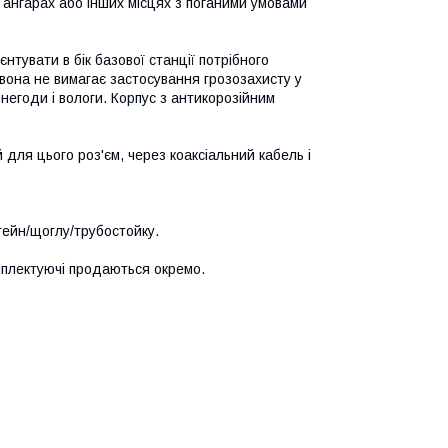
 ангарах або інших місцях з поганими умовами
нтувати в бік базової станції потрібного
 вона не вимагає застосування грозозахисту у
 негоди і вологи. Корпус з антикорозійним
для цього роз'єм, через коаксіальний кабель і
штейн/щоглу/трубостойку.
омплектуючі продаються окремо.