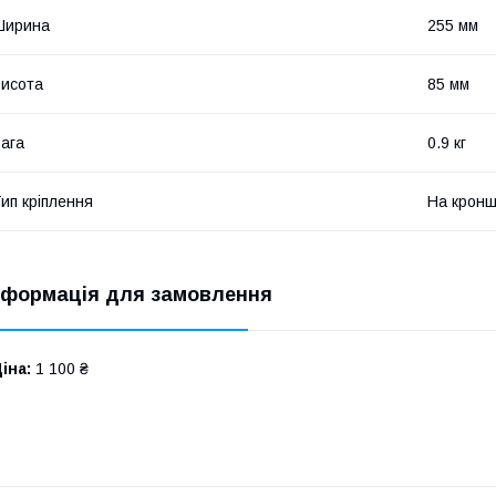
Ширина
255 мм
исота
85 мм
ага
0.9 кг
ип кріплення
На кронш
нформація для замовлення
іна:
1 100 ₴