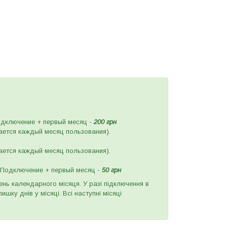
одключение + первый месяц -
2
0
0 грн
ается каждый месяц пользования).
ается каждый месяц пользования).
. Подключение + первый месяц -
50 грн
нь календарного місяця. У разі підключення в
шку днів у місяці. Всі наступні місяці