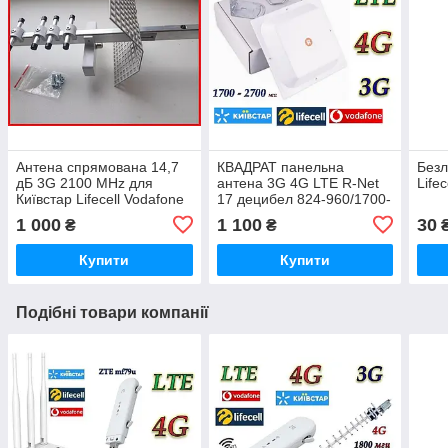
Антена спрямована 14,7
КВАДРАТ панельна
Безл
дБ 3G 2100 MHz для
антена 3G 4G LTE R-Net
Life
Київстар Lifecell Vodafone
17 децибел 824-960/1700-
GSM R-net UMTS
2700 MHz vodafone lifecell
1 000
1 100
30
₴
₴
київстар
Купити
Купити
Подібні товари компанії