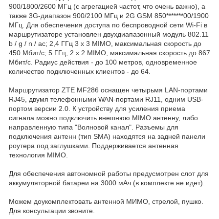
900/1800/2600 МГц (с агрегацией частот, что очень важно), а
также 3G-диапазон 900/2100 МГц и 2G GSM 850*******00/1900
МГц. Для обеспечения доступа по беспроводной сети Wi-Fi в
маршрутизаторе установлен двухдиапазонный модуль 802.11
b / g / n / ac; 2,4 ГГц 3 x 3 MIMO, максимальная скорость до
450 Мбит/с; 5 ГГц, 2 x 2 MIMO, максимальная скорость до 867
Мбит/с. Радиус действия - до 100 метров, одновременное
количество подключенных клиентов - до 64.
Маршрутизатор ZTE MF286 оснащен четырьмя LAN-портами
RJ45, двумя телефонными WAN-портами RJ11, одним USB-
портом версии 2.0. К устройству для усиления приема
сигнала можно подключить внешнюю MIMO антенну, либо
направленную типа "Волновой канал". Разъемы для
подключения антенн (тип SMA) находятся на задней панели
роутера под заглушками. Поддерживается антенная
технология MIMO.
Для обеспечения автономной работы предусмотрен слот для
аккумуляторной батареи на 3000 мАч (в комплекте не идет).
Можем доукомплектовать антенной МИМО, стрелой, пушко.
Для консультации звоните.