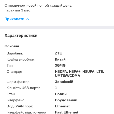
Отправляем новой почтой каждый день.
Гарантия 3 мес.
Приховати
Характеристики
Основні
Виробник
ZTE
Країна виробник
Китай
Тип
3G/4G
Стандарт
HSDPA, HSPA+, HSUPA, LTE,
UMTS/WCDMA
Форм-фактор
Зовнішній
Кількість USB-портів
1
Стан
Новий
Інтерфейс
Вбудований
Вхід (WAN порт)
Ethernet
Інтерфейс підключення
Fast Ethernet