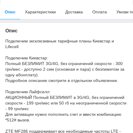
Опис
Характеристики
Доставка
Оплата
Умови п
Опис
Подключим эксклюзивные тарифные планы Киевстар и
Lifecell.
Подключим Киевстар:
Полный БЕЗЛИМИТ 3G/4G, без ограничений скорости - 300
грн/мес - доступно 2 сим (основная и пара) с безлимитом за
одну абонплату)
Подробное описание смотрите в отдельном объявлении.
Подключим Лайфселл:
АКЦИОННЫЙ Полный БЕЗЛИМИТ в 3G/4G, без ограничений
скорости - 199 грн/мес или 50 гб на неограниченной скорости
- 99 грн/мес
Для активации нужно пополнить счет и ввести комбинацию
*512# вызов.
ZTE MF286 поддерживает все необходимые частоты LTE -