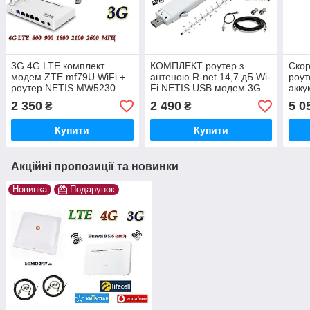
3G 4G LTE комплект
КОМПЛЕКТ роутер з
Скор
модем ZTE mf79U WiFi +
антеною R-net 14,7 дБ Wi-
роут
роутер NETIS MW5230
Fi NETIS USB модем 3G
акку
Huawei E3372 4 LAN порту
пане
2 350
2 490
5 0
₴
₴
k5160
Купити
Купити
Акційні пропозиції та новинки
Новинка
Подарунок