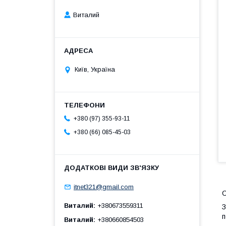
Виталий
Київ, Україна
+380 (97) 355-93-11
+380 (66) 085-45-03
itnet321@gmail.com
С
Виталий
+380673559311
З
п
Виталий
+380660854503