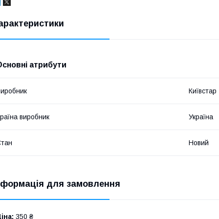
арактеристики
Основні атрибути
иробник
Київстар
раїна виробник
Україна
Стан
Новий
нформація для замовлення
іна:
350 ₴